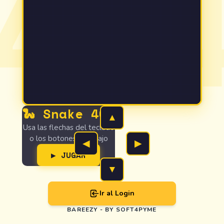
40
🐍 Snake 404
▲
Usa las flechas del teclado
o los botones de abajo
◀
▶
▶ JUGAR
▼
Ir al Login
BAREEZY - BY SOFT4PYME