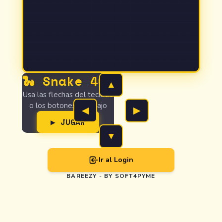
🐍 Snake 404
▲
Usa las flechas del teclado
o los botones de abajo
◀
▶
▶ JUGAR
▼
Ir al Login
BAREEZY - BY SOFT4PYME