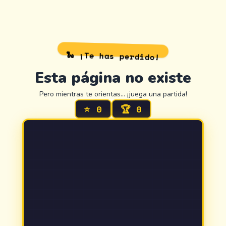
🐍 ¡Te has perdido!
Esta página no existe
Pero mientras te orientas… ¡juega una partida!
⭐
0
🏆
0
404