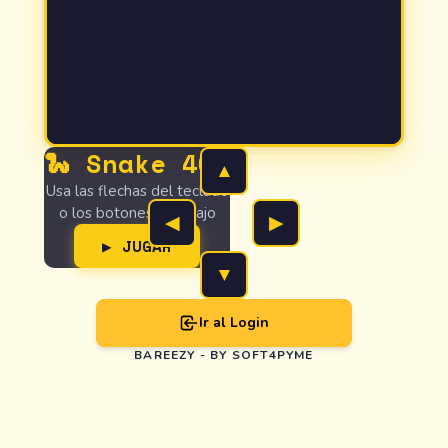
🐍 Snake 404
▲
Usa las flechas del teclado
o los botones de abajo
◀
▶
▶ JUGAR
▼
Ir al Login
BAREEZY - BY SOFT4PYME