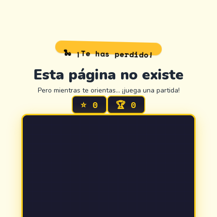
🐍 ¡Te has perdido!
Esta página no existe
Pero mientras te orientas… ¡juega una partida!
⭐
0
🏆
0
404