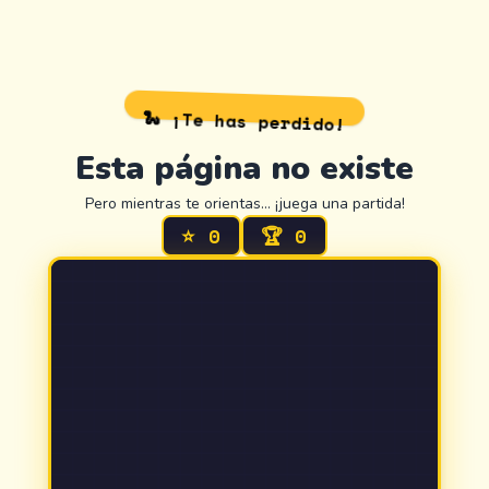
🐍 ¡Te has perdido!
Esta página no existe
Pero mientras te orientas… ¡juega una partida!
⭐
0
🏆
0
404