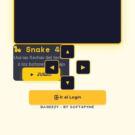
🐍 Snake 404
▲
Usa las flechas del teclado
o los botones de abajo
◀
▶
▶ JUGAR
▼
Ir al Login
BAREEZY - BY SOFT4PYME