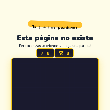
🐍 ¡Te has perdido!
Esta página no existe
Pero mientras te orientas… ¡juega una partida!
⭐
0
🏆
0
404