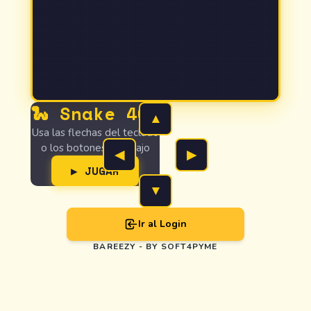
🐍 Snake 404
▲
Usa las flechas del teclado
o los botones de abajo
◀
▶
▶ JUGAR
▼
Ir al Login
BAREEZY - BY SOFT4PYME